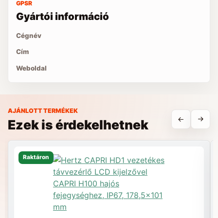
GPSR
Gyártói információ
Cégnév
Cím
Weboldal
AJÁNLOTT TERMÉKEK
Ezek is érdekelhetnek
Raktáron