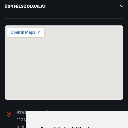
ÜGYFÉLSZOLGÁLAT
ÁTVÉTEL, SZAKÜZLET:
1173. Budapest, Pesti Út 237. Home Center A/39
üzlet