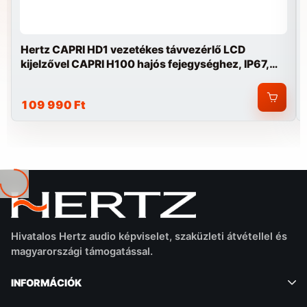
Hertz CAPRI HD1 vezetékes távvezérlő LCD
kijelzővel CAPRI H100 hajós fejegységhez, IP67,
178,5x101 mm
109 990 Ft
Betöltés...
Hivatalos Hertz audio képviselet, szaküzleti átvétellel és
magyarországi támogatással.
INFORMÁCIÓK