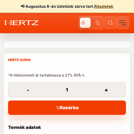
📢
Augusztus 8-án üzletünk zárva tart.
Részletek
HERTZ AUDIO
*A feltüntetett ár tartalmazza a 27% ÁFÁ-t.
-
+
Kosárba
Termék adatok