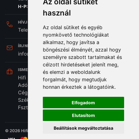
Az oldal sütiket
H-P: 8:00 - 16:30
használ
HÍVJ MINKET:
Az oldal sütiket és egyéb
Telefon: +36 (20) 989-7969
nyomkövető technológiákat
alkalmaz, hogy javítsa a
ÍRJ NEKÜNK:
böngészési élményét, azzal hogy
info@hifi-station.hu
személyre szabott tartalmakat és
célzott hirdetéseket jelenít meg,
ISMERD MEG CÉGÜNKET:
és elemzi a weboldalunk
Hifi Station Kft.
forgalmát, hogy megtudjuk
Adószám: 13828222-2-42
honnan érkeztek a látogatóink.
Cégjegyzékszám: 01-09-875386
Székhely: 1173. Budapest, Csomafalva utca 2.
Elfogadom
Fszt. 38/A
Elutasítom
Beállítások megváltoztatása
© 2026 Hifi Station Kft - Minden jog fenntartva.