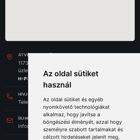
ÁTVÉTEL, SZAKÜZLET:
1173. Budapest, Pesti Út 237. Home Center A/39
üzlet
Az oldal sütiket
H-P: 8:00 - 16:30
használ
HÍVJ MINKET:
Az oldal sütiket és egyéb
Telefon: +36 (20) 989-7969
nyomkövető technológiákat
alkalmaz, hogy javítsa a
ÍRJ NEKÜNK:
böngészési élményét, azzal hogy
info@hifi-station.hu
személyre szabott tartalmakat és
célzott hirdetéseket jelenít meg,