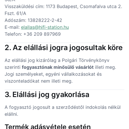
Visszaküldési cím: 1173 Budapest, Csomafalva utca 2.
Fszt. 61/A
Adószám: 13828222-2-42
E-mail:
elallas@hifi-station.hu
Telefon: +36 209 897969
2. Az elállási jogra jogosultak köre
Az elállási jog kizárólag a Polgári Törvénykönyv
szerinti
fogyasztónak minősülő vásárlót
illeti meg.
Jogi személyeket, egyéni vállalkozásokat és
viszonteladókat nem illeti meg.
3. Elállási jog gyakorlása
A fogyasztó jogosult a szerződéstől indokolás nélkül
elállni.
Termék adásvétele esetén