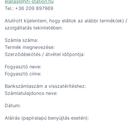
elallas@hifi-station.hu
Tel.: +36 209 897969
Alulírott kijelentem, hogy elállok az alábbi termék(ek) /
szolgáltatás tekintetében:
Számla száma:
Termék megnevezése:
Szerződéskötés / átvétel időpontja:
Fogyasztó neve:
Fogyasztó címe:
Bankszámlaszám a visszatérítéshez:
Számlatulajdonos neve:
Dátum:
Aláírás (papíralapú benyújtás esetén):