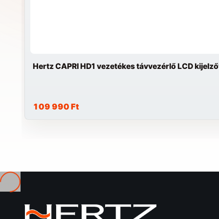
Hertz CAPRI HD1 vezetékes távvezérlő LCD kijelz
109 990 Ft
Betöltés...