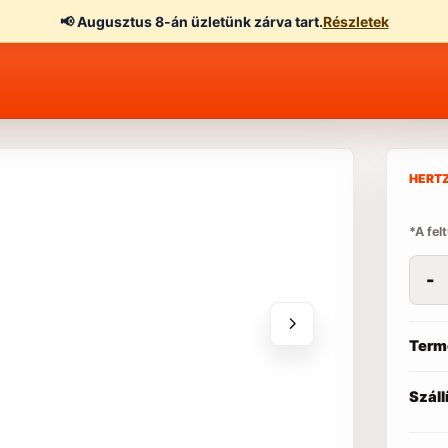
📢
Augusztus 8-án üzletünk zárva tart.
Részletek
HERTZ
*A fel
-
Term
Száll