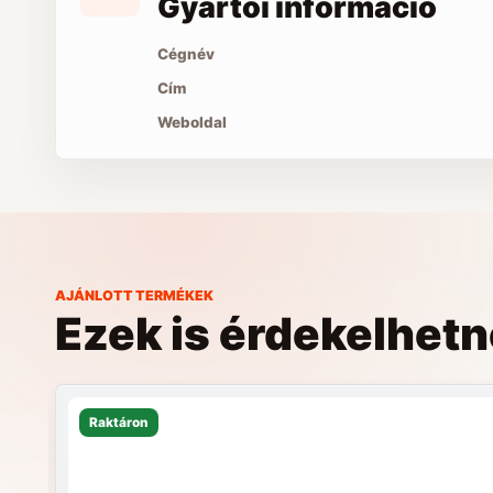
Gyártói információ
Cégnév
Cím
Weboldal
AJÁNLOTT TERMÉKEK
Ezek is érdekelhet
Raktáron