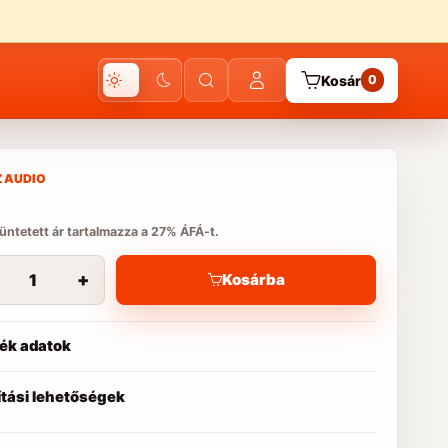
Kosár
0
 AUDIO
tüntetett ár tartalmazza a 27% ÁFÁ-t.
+
Kosárba
ék adatok
ítási lehetőségek