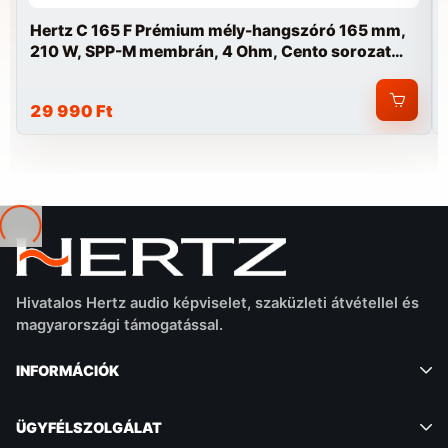
Hertz C 165 F Prémium mély-hangszóró 165 mm,
210 W, SPP-M membrán, 4 Ohm, Cento sorozat
autóba
29 990 Ft
Betöltés...
Hivatalos Hertz audio képviselet, szaküzleti átvétellel és
magyarországi támogatással.
INFORMÁCIÓK
ÜGYFÉLSZOLGÁLAT