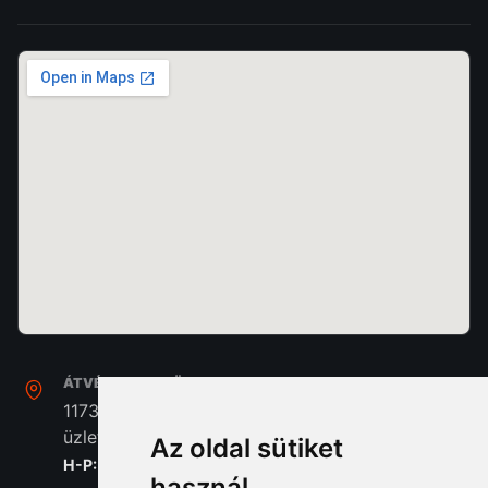
ÁTVÉTEL, SZAKÜZLET:
1173. Budapest, Pesti Út 237. Home Center A/39
üzlet
Az oldal sütiket
H-P: 8:00 - 16:30
használ