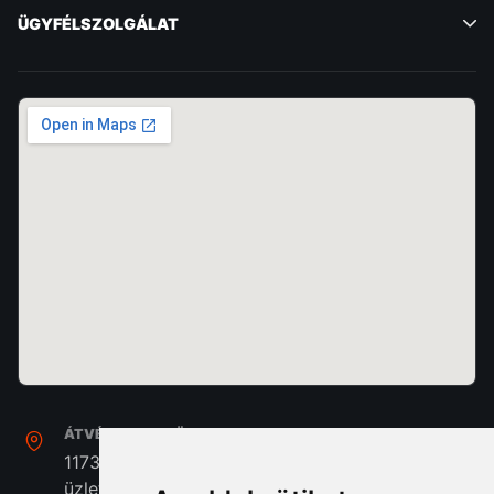
ÜGYFÉLSZOLGÁLAT
ÁTVÉTEL, SZAKÜZLET:
1173. Budapest, Pesti Út 237. Home Center A/39
üzlet