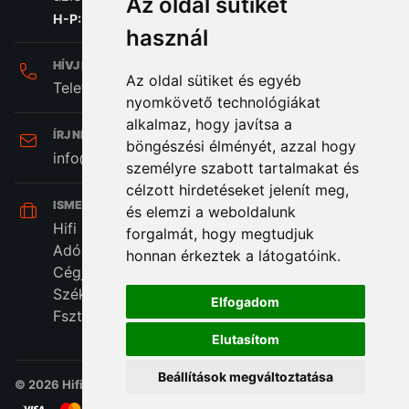
Az oldal sütiket
H-P: 8:00 - 16:30
használ
HÍVJ MINKET:
Az oldal sütiket és egyéb
Telefon: +36 (20) 989-7969
nyomkövető technológiákat
alkalmaz, hogy javítsa a
ÍRJ NEKÜNK:
böngészési élményét, azzal hogy
info@hifi-station.hu
személyre szabott tartalmakat és
célzott hirdetéseket jelenít meg,
ISMERD MEG CÉGÜNKET:
és elemzi a weboldalunk
Hifi Station Kft.
forgalmát, hogy megtudjuk
Adószám: 13828222-2-42
honnan érkeztek a látogatóink.
Cégjegyzékszám: 01-09-875386
Székhely: 1173. Budapest, Csomafalva utca 2.
Elfogadom
Fszt. 38/A
Elutasítom
Beállítások megváltoztatása
© 2026 Hifi Station Kft - Minden jog fenntartva.