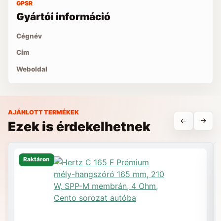
GPSR
Gyártói információ
Cégnév
Cím
Weboldal
AJÁNLOTT TERMÉKEK
Ezek is érdekelhetnek
Raktáron