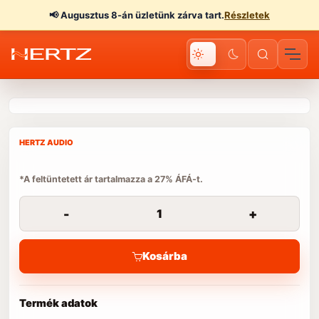
📢
Augusztus 8-án üzletünk zárva tart.
Részletek
HERTZ AUDIO
*A feltüntetett ár tartalmazza a 27% ÁFÁ-t.
-
+
Kosárba
Termék adatok