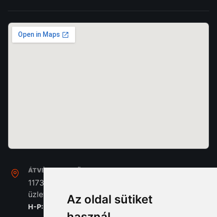
ÁTVÉTEL, SZAKÜZLET:
1173. Budapest, Pesti Út 237. Home Center A/39
üzlet
Az oldal sütiket
H-P: 8:00 - 16:30
használ